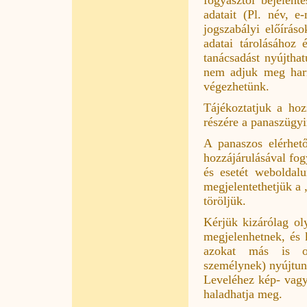
adatait (Pl. név, 
jogszabályi előírás
adatai tárolásához 
tanácsadást nyújtha
nem adjuk meg harm
végezhetünk.
Tájékoztatjuk a hoz
részére a panaszügyi
A panaszos elérhető
hozzájárulásával fog
és esetét weboldal
megjelentethetjük a
töröljük.
Kérjük kizárólag o
megjelenhetnek, és 
azokat más is olv
személynek) nyújtun
Leveléhez kép- vagy 
haladhatja meg.