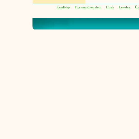
Kezdőlap
Fogyasztóvédelem
Hírek
Levelek
Üz