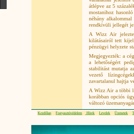
átlépve az 5 százalé
mostanihoz hasonló
néhány alkalommal ke
rendkívüli jellegét je
A Wizz Air jelezt
kilátásairól tett ki
pénzügyi helyzete sta
Megjegyezték: a cég 
a lehetőségért ped
stabilitást mutatja 
vezető lízingcégek
zavartalanul hajtja v
A Wizz Air a többi 
korábban opciós ügyl
változó üzemanyagár
Kezdőlap
Fogyasztóvédelem
Hírek
Levelek
Üzenetek