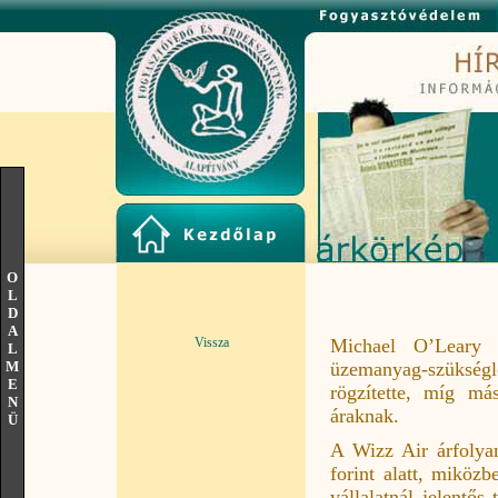
O
L
D
A
Vissza
Michael O’Leary 
L
M
üzemanyag-szükség
E
rögzítette, míg má
N
áraknak.
Ü
A Wizz Air árfolya
forint alatt, miköz
vállalatnál jelentős