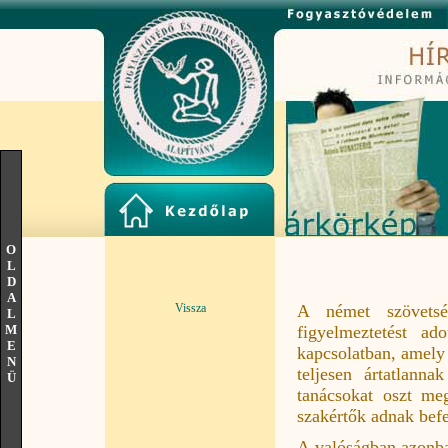
O
L
D
A
Vissza
A német szövetsé
L
M
figyelmeztetést ad
E
kapcsolatban, amely
N
teljesen ártatlanna
Ü
tanácsokat oszt me
szakértők adnak befe
A valóságban azonba