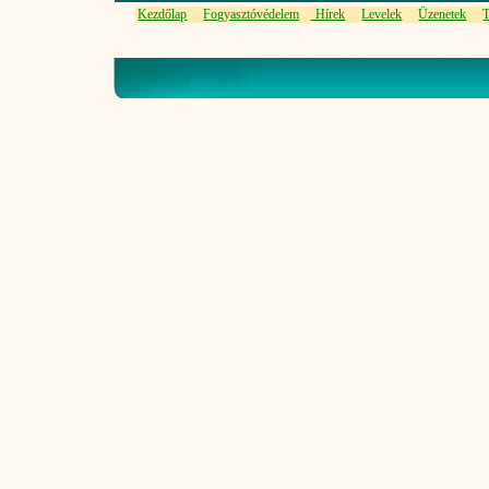
Kezdőlap
Fogyasztóvédelem
Hírek
Levelek
Üzenetek