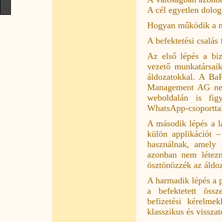
A cél egyetlen dolog
Hogyan működik a 
A befektetési csalás 
Az első lépés a bi
vezető munkatársaik
áldozatokkal. A BaF
Management AG nevét
weboldalán is fig
WhatsApp-csoportta
A második lépés a l
külön applikációt 
használnak, amely 
azonban nem létezn
ösztönözzék az áldoz
A harmadik lépés a p
a befektetett össz
befizetési kérelme
klasszikus és visszat