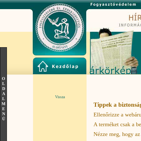
O
L
D
A
Vissza
L
M
Tippek a biztonsá
E
Ellenőrizze a webáru
N
Ü
A terméket csak a be
Nézze meg, hogy az „