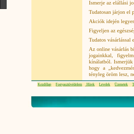
Ismerje az elállási j
Tudatosan járjon el p
Akciók idején legyen
Figyeljen az egészsé
Tudatos vásárlással 
Az online vásárlás b
jogainkkal, figyel
kínálatból. Ismerjük
hogy a „kedvezmén
tényleg öröm lesz, 
Kezdőlap
Fogyasztóvédelem
Hírek
Levelek
Üzenetek