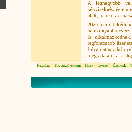
A legnagyobb vált
képviselnek, és enn
alatt, hanem az egés
2026 nem feltétlenü
hatékonyabbá és sze
is alkalmazkodnak
legfontosabb üzenet
folyamatos odafigyel
meg adatainkat a dig
Kezdőlap
Fogyasztóvédelem
Hírek
Levelek
Üzenetek