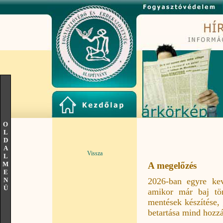
O
L
D
A
Vissza
L
M
A megelőzés
E
2026-ban egyre kev
N
Ü
amikor már baj tör
mentések készítése, 
betartása mind hozzá