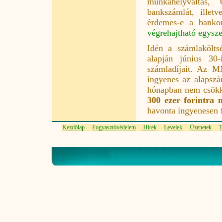
munkahelyváltás,
bankszámlát, illet
érdemes-e a banko
végrehajtható egysze
Idén a számlakölts
alapján június 30
számladíjait. Az M
ingyenes az alapszá
hónapban nem csökk
300 ezer forintra
havonta ingyenesen 
Kezdőlap
Fogyasztóvédelem
Hírek
Levelek
Üzenetek