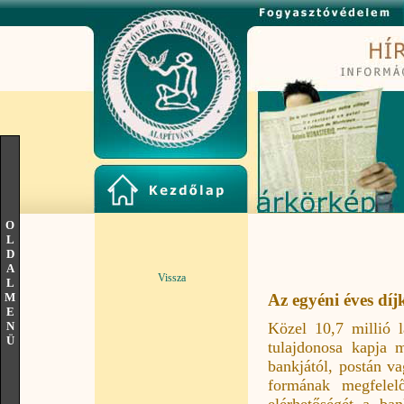
O
L
D
A
Vissza
L
M
Az egyéni éves díj
E
Közel 10,7 millió 
N
Ü
tulajdonosa kapja 
bankjától, postán va
formának megfelel
elérhetőségét a b