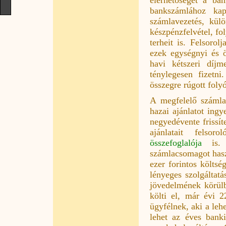
bankszámlához kap
számlavezetés, külö
készpénzfelvétel, fo
terheit is. Felsoro
ezek egységnyi és ös
havi kétszeri díjm
ténylegesen fizetn
összegre rúgott foly
A megfelelő számla
hazai ajánlatot ing
negyedévente frissít
ajánlatait fels
összefoglalója
is. 
számlacsomagot hasz
ezer forintos költs
lényeges szolgáltatá
jövedelmének körülbe
költi el, már évi 2
ügyfélnek, aki a lehe
lehet az éves banki