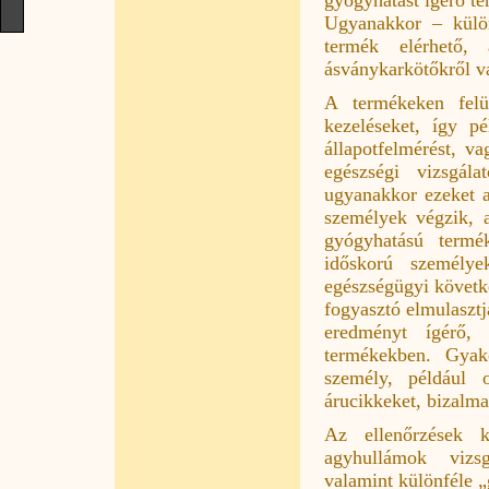
Ugyanakkor – külön
termék elérhető,
ásványkarkötőkről v
A termékeken felü
kezeléseket, így pé
állapotfelmérést, v
egészségi vizsgála
ugyanakkor ezeket a
személyek végzik, a
gyógyhatású termé
időskorú személye
egészségügyi követke
fogyasztó elmulasztj
eredményt ígérő, 
termékekben. Gyak
személy, például 
árucikkeket, bizalma
Az ellenőrzések k
agyhullámok vizsgá
valamint különféle 