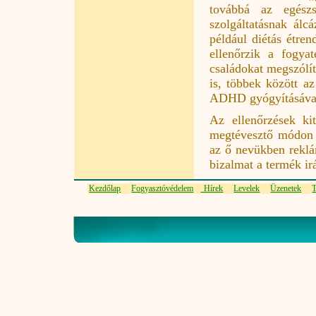
továbbá az egészs
szolgáltatásnak álc
például diétás étren
ellenőrzik a fogya
családokat megszólít
is, többek között a
ADHD gyógyításával
Az ellenőrzések ki
megtévesztő módon –
az ő nevükben reklá
bizalmat a termék ir
Kezdőlap
Fogyasztóvédelem
Hírek
Levelek
Üzenetek