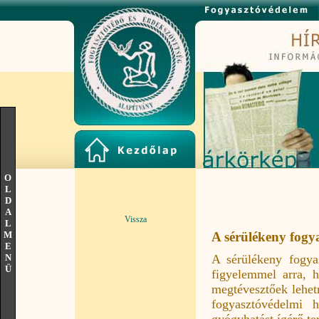
O
L
D
A
Vissza
L
M
A sérülékeny fogy
E
A sérülékeny fogya
N
Ü
figyelemmel arra, 
megtévesztőek lehetn
fogyasztóvédelmi 
gyógyhatást ígérő t