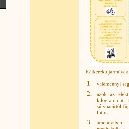
Kétkerekű járművek, 
valamennyi seg
azok az elek
kilogrammot, t
súlyhatártól fü
futni;
amennyiben a
meghaladja a 