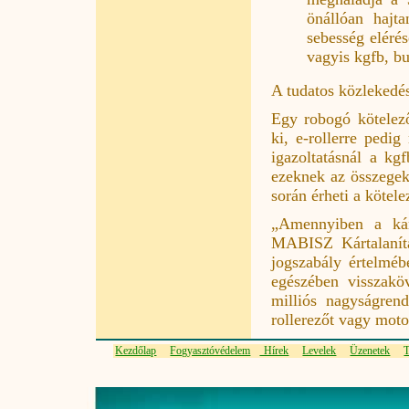
önállóan hajt
sebesség eléré
vagyis kgfb, b
A tudatos közlekedé
Egy robogó kötelező
ki, e-rollerre pedi
igazoltatásnál a kg
ezeknek az összegek
során érheti a kötel
„Amennyiben a kár
MABISZ Kártalanítá
jogszabály értelméb
egészében visszakö
milliós nagyságrend
rollerezőt vagy moto
Kezdőlap
Fogyasztóvédelem
Hírek
Levelek
Üzenetek