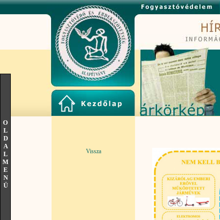
O
L
D
A
Vissza
L
M
E
N
Ü