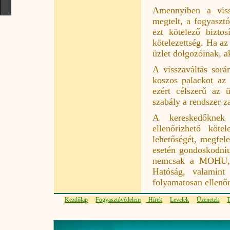
Amennyiben a viss
megtelt, a fogyaszt
ezt kötelező bizto
kötelezettség. Ha az
üzlet dolgozóinak, a
A visszaváltás sorá
koszos palackot az 
ezért célszerű az ü
szabály a rendszer z
A kereskedőknek a
ellenőrizhető köte
lehetőségét, megfel
esetén gondoskodniuk
nemcsak a MOHU, 
Hatóság, valamint 
folyamatosan ellenőr
Kezdőlap
Fogyasztóvédelem
Hírek
Levelek
Üzenetek