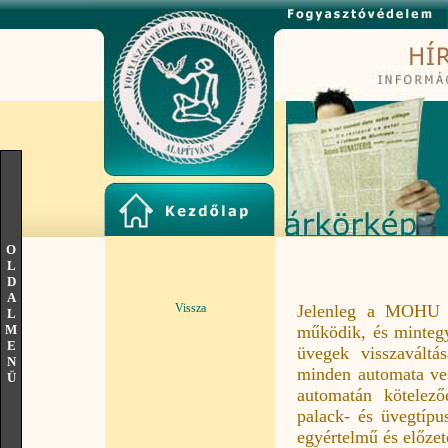
O
L
D
A
Vissza
Jelenleg a MOHU re
L
M
működik, és mintegy
E
üvegek visszaváltá
N
minden automata ves
Ü
automatán kötelező
palack- és üvegtípu
egyértelmű és előzete