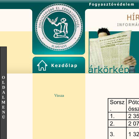
O
L
D
A
Vissza
L
M
E
N
Ü