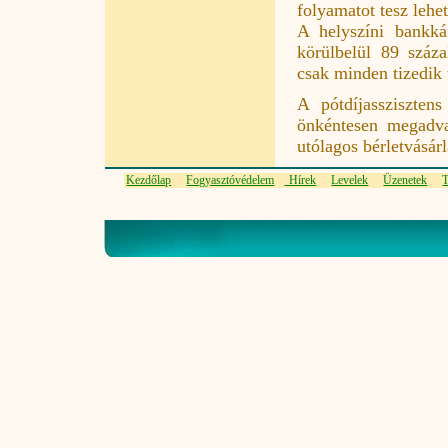
folyamatot tesz lehe
A helyszíni bankkár
körülbelül 89 száza
csak minden tizedik u
A pótdíjassziszten
önkéntesen megadva
utólagos bérletvásárl
Kezdőlap
Fogyasztóvédelem
Hírek
Levelek
Üzenetek