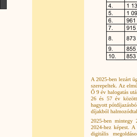
A 2025-ben lezárt ü
szerepeltek. Az elmúl
Ő 9 év halogatás után 
26 és 57 év között
hagyott pótdíjazásból
díjakból halmozódtak
2025-ben mintegy 2
2024-hez képest. A
digitális megoldás