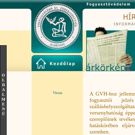
O
L
D
A
Vissza
A GVH-hoz jellemző
L
M
fogyasztói jel
E
szálláshelyszolgálta
N
versenyhatóság éppe
Ü
szereplőinek tevéke
hatáskörében eljárv
szemben.