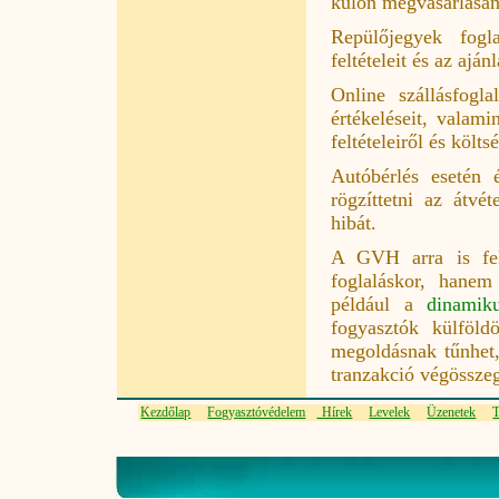
külön megvásárlásána
Repülőjegyek fogla
feltételeit és az aján
Online szállásfogl
értékeléseit, valami
feltételeiről és költ
Autóbérlés esetén 
rögzíttetni az átv
hibát.
A GVH arra is fel
foglaláskor, hanem 
például a
dinamik
fogyasztók külföl
megoldásnak tűnhet,
tranzakció végössze
Kezdőlap
Fogyasztóvédelem
Hírek
Levelek
Üzenetek