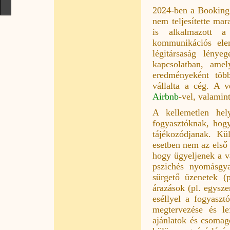
2024-ben a Booking
nem teljesítette mar
is alkalmazott a 
kommunikációs el
légitársaság lényeg
kapcsolatban, amel
eredményeként több
vállalta a cég. A v
Airbnb
-vel, valamin
A kellemetlen hel
fogyasztóknak, hog
tájékozódjanak. Kü
esetben nem az első
hogy ügyeljenek a vá
pszichés nyomásgya
sürgető üzenetek (pl
árazások (pl. egyszer
eséllyel a fogyaszt
megtervezése és le
ajánlatok és csomag