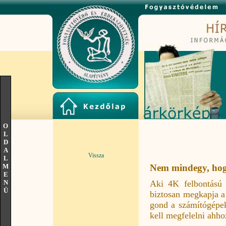
O
L
D
A
Vissza
L
M
Nem mindegy, hogy
E
Aki 4K felbontású o
N
Ü
biztosan megkapja a
gond a számítógépek
kell megfelelni ahho