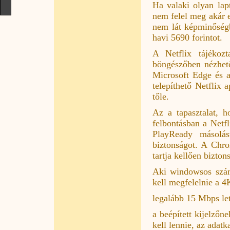
Ha valaki olyan lap
nem felel meg akár e
nem lát képminőségb
havi 5690 forintot.
A Netflix tájékozt
böngészőben nézhet
Microsoft Edge és 
telepíthető Netfli
tőle.
Az a tapasztalat, 
felbontásban a Netfl
PlayReady másolás
biztonságot. A Chr
tartja kellően bizto
Aki windowsos számí
kell megfelelnie a 4
legalább 15 Mbps let
a beépített kijelző
kell lennie, az adat