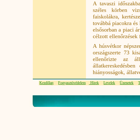
A tavaszi időszakb
széles körben viz
faiskolákra, kertész
továbbá piacokra és 
elsősorban a piaci ár
célzott ellenőrzések 
A húsvétkor népszer
országszerte 73 kisá
ellenőrizte az ál
állatkereskedésben
hiányosságok, állatv
Kezdőlap
Fogyasztóvédelem
Hírek
Levelek
Üzenetek