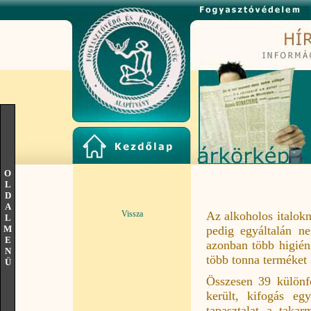
O
L
D
A
Vissza
Az alkoholos italokn
L
M
pedig egyáltalán n
E
azonban több higién
N
több tonna terméket
Ü
Összesen 39 különfé
került, kifogás e
tapasztalat a takar