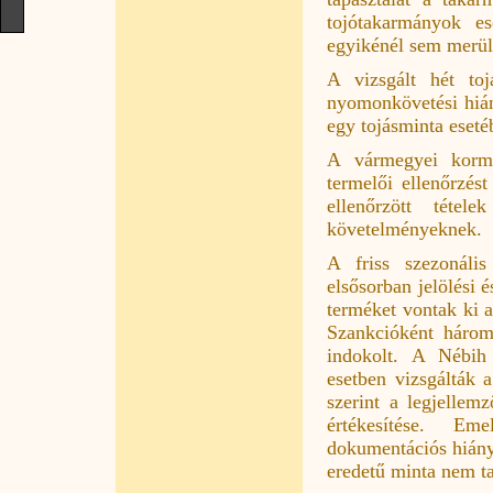
tojótakarmányok e
egyikénél sem merült
A vizsgált hét toj
nyomonkövetési hián
egy tojásminta esetéb
A vármegyei kormá
termelői ellenőrzés
ellenőrzött tétel
követelményeknek.
A friss szezonális
elsősorban jelölési é
terméket vontak ki 
Szankcióként három 
indokolt. A Nébih
esetben vizsgálták a
szerint a legjellem
értékesítése. Em
dokumentációs hiányo
eredetű minta nem ta