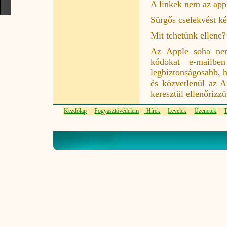
A linkek nem az app
Sürgős cselekvést k
Mit tehetünk ellene?
Az Apple soha nem 
kódokat e-mailb
legbiztonságosabb, 
és közvetlenül az A
keresztül ellenőrizzü
Kezdőlap
Fogyasztóvédelem
Hírek
Levelek
Üzenetek