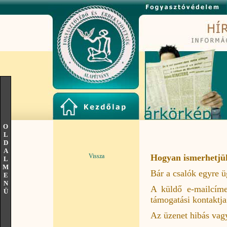
O
L
D
A
Vissza
Hogyan ismerhetjük
L
M
Bár a csalók egyre ü
E
N
A küldő e-mailcíme
Ü
támogatási kontaktja
Az üzenet hibás vag