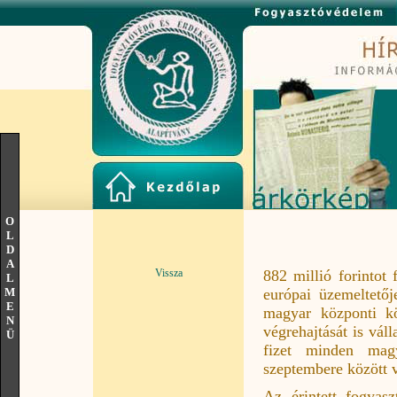
O
L
D
A
Vissza
882 millió forintot
L
M
európai üzemeltetőj
E
magyar központi kö
N
végrehajtását is vá
Ü
fizet minden mag
szeptembere között 
Az érintett fogyasz