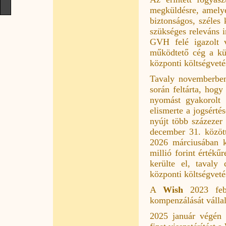
megküldésre, amely
biztonságos, széles 
szükséges releváns 
GVH felé igazolt v
működtető cég a kül
központi költségveté
Tavaly novemberben 
során feltárta, hog
nyomást gyakorolt 
elismerte a jogsérté
nyújt több százezer
december 31. közöt
2026 márciusában k
millió forint értékű
kerülte el, tavaly
központi költségveté
A
Wish
2023 febr
kompenzálását vállal
2025 január végén 