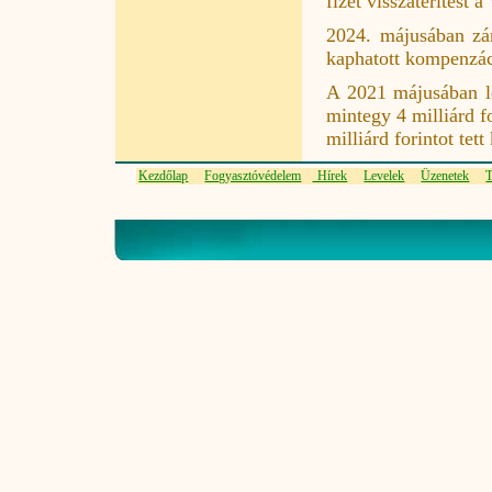
fizet visszatérítést a
2024. májusában zá
kaphatott kompenzáci
A 2021 májusában le
mintegy 4 milliárd f
milliárd forintot tet
Kezdőlap
Fogyasztóvédelem
Hírek
Levelek
Üzenetek