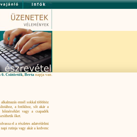
 6. Csütörtök
,
Berta
napja van.
 alkalmazás ennél sokkal többhöz
listához, a fotókhoz, sőt akár a
a hőmérséklet vagy a csapadék
esíthetik őket.
lvassa el a részletes adatvédelmi
, napi rutinja vagy akár a kedvenc