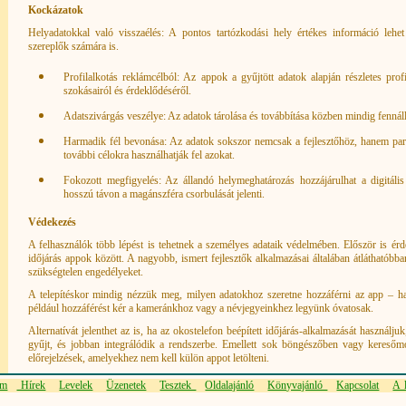
Kockázatok
Helyadatokkal való visszaélés: A pontos tartózkodási hely értékes információ lehet
szereplők számára is.
Profilalkotás reklámcélból: Az appok a gyűjtött adatok alapján részletes profi
szokásairól és érdeklődéséről.
Adatszivárgás veszélye: Az adatok tárolása és továbbítása közben mindig fennál
Harmadik fél bevonása: Az adatok sokszor nemcsak a fejlesztőhöz, hanem part
további célokra használhatják fel azokat.
Fokozott megfigyelés: Az állandó helymeghatározás hozzájárulhat a digitális
hosszú távon a magánszféra csorbulását jelenti.
Védekezés
A felhasználók több lépést is tehetnek a személyes adataik védelmében. Először is érd
időjárás appok között. A nagyobb, ismert fejlesztők alkalmazásai általában átláthatób
szükségtelen engedélyeket.
A telepítéskor mindig nézzük meg, milyen adatokhoz szeretne hozzáférni az app – ha
például hozzáférést kér a kameránkhoz vagy a névjegyeinkhez legyünk óvatosak.
Alternatívát jelenthet az is, ha az okostelefon beépített időjárás-alkalmazását használju
gyűjt, és jobban integrálódik a rendszerbe. Emellett sok böngészőben vagy keresőmo
előrejelzések, amelyekhez nem kell külön appot letölteni.
em
Hírek
Levelek
Üzenetek
Tesztek
Oldalajánló
Könyvajánló
Kapcsolat
A l