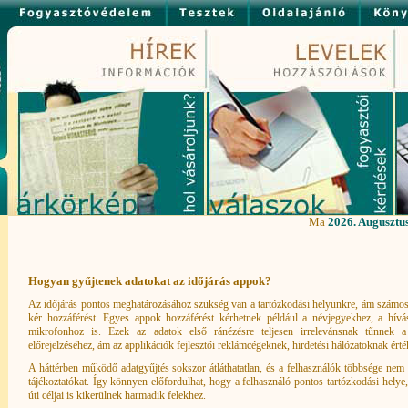
Ma
2026. Augusztus
Hogyan gyűjtenek adatokat az időjárás appok?
Az időjárás pontos meghatározásához szükség van a tartózkodási helyünkre, ám számos
kér hozzáférést. Egyes appok hozzáférést kérhetnek például a névjegyekhez, a hívás
mikrofonhoz is. Ezek az adatok első ránézésre teljesen irrelevánsnak tűnnek 
előrejelzéséhez, ám az applikációk fejlesztői reklámcégeknek, hirdetési hálózatoknak érték
A háttérben működő adatgyűjtés sokszor átláthatatlan, és a felhasználók többsége nem o
tájékoztatókat. Így könnyen előfordulhat, hogy a felhasználó pontos tartózkodási helye
úti céljai is kikerülnek harmadik felekhez.