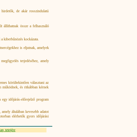
 hirdetők, de akár rosszindulatú
lt állíthatnak össze a felhasználó
l a kiberbűnözés kockázata.
nercégekhez is eljutnak, amelyek
 megfigyelés terjedéséhez, amely
emes körültekintően választani az
ban működnek, és ritkábban kérnek
 egy időjárás-előrejelző program
k, amely általában kevesebb adatot
torban elérhetők gyors időjárási
ap tetejére