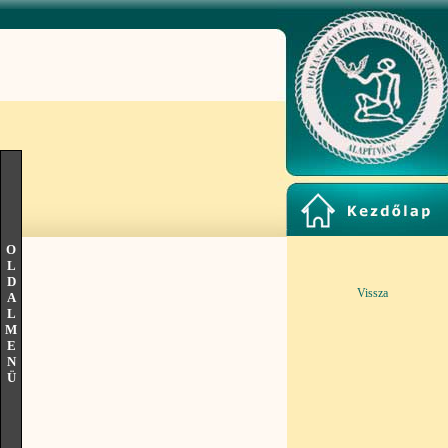
O
L
D
Vissza
A
L
M
E
N
Ü