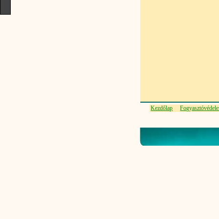
Kezdőlap
Fogyasztóvédel