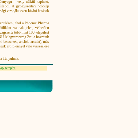
tóanyagú – vény nélkül kapható,
ítésből. A gyógyszertári polckép
sági vizsgálat ezen kizáró hatások
elepülésen, ahol a Phoenix Pharma
üliként vannak jelen, vélhetően
ágszerte több mint 100 települést
BENU Magyarország Zrt. a hozzájuk
 beszerzés, akciók, arculat), más
égek erőfölénnyel való visszaélése
ra irányulnak.
ap tetejére