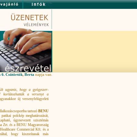
 6. Csütörtök
,
Berta
napja van.
ült ugyanis, hogy a gyógyszer-
el korlátozhatták a versenyt a
yanakkor új versenyfelügyeleti
llalkozáscsoportba tartozó
BENU
t patikai polckép meghatározását,
kapható, úgynevezett szisztémás
arma Zrt. és a BENU Magyarország
Healthcare Commercial Kft. és a
által, hogy kiszorítanak más