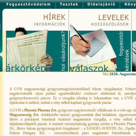
Ma
2026. Augusztus
A GVH magyarországi gyógyszernagykereskedőknél folytat vizsgálatokat.
Felmer
nagykereskedők olyan patikai együttműködési rendszert alakítottak ki, amelly
gyógyszerbeszerzési piacon.
Ez a vizsgálat jelenleg is folyamatban van, a GVH ug
eljárásokat is indított, ezúttal a vény nélkül kapható gyógyszerek piacán.
A GVH a
Phoenix Pharma Zrt.
gyógyszer-nagykereskedő vállalkozás és a vele egy vá
Magyarország Zrt.
érdekkörébe tartozó gyógyszertárak által kialakított, úgynevezet
illetve a polcképek betartását ösztönző magatartását vizsgálja, a vény nélkül 
fájdalomcsillapítók piacán. A nemzeti versenyhatóság gyanúja szerint a Phoenix Ph
Zrt., illetve három gyógyszergyártó/-forgalmazó – a SANOFI-AVENTIS Zrt., Opella 
Haleon Hungary Kft. – versenykorlátozó piaci magatartást folytathatnak az