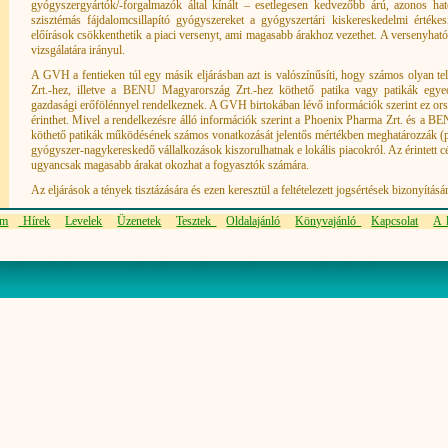
gyógyszergyártók/-forgalmazók által kínált – esetlegesen kedvezőbb árú, azonos ha
szisztémás fájdalomcsillapító gyógyszereket a gyógyszertári kiskereskedelmi értékes
előírások csökkenthetik a piaci versenyt, ami magasabb árakhoz vezethet. A versenyható
vizsgálatára irányul.
A GVH a fentieken túl egy másik eljárásban azt is valószínűsíti, hogy számos olyan t
Zrt.-hez, illetve a BENU Magyarország Zrt.-hez köthető patika vagy patikák egyed
gazdasági erőfölénnyel rendelkeznek. A GVH birtokában lévő információk szerint ez orsz
érinthet. Mivel a rendelkezésre álló információk szerint a Phoenix Pharma Zrt. és a 
köthető patikák működésének számos vonatkozását jelentős mértékben meghatározzák (pl.
gyógyszer-nagykereskedő vállalkozások kiszorulhatnak e lokális piacokról. Az érintett c
ugyancsak magasabb árakat okozhat a fogyasztók számára.
Az eljárások a tények tisztázására és ezen keresztül a feltételezett jogsértések bizonyításá
em
Hírek
Levelek
Üzenetek
Tesztek
Oldalajánló
Könyvajánló
Kapcsolat
A l