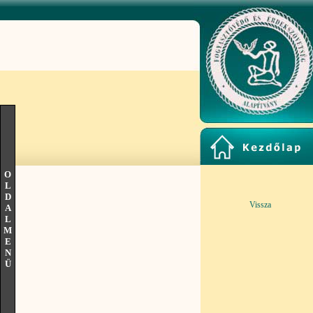
O
L
D
Vissza
A
L
M
E
N
Ü