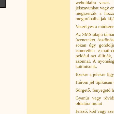
weboldalra vezet.
jelszavunkat vagy e
megszerzik a hozzá
megpróbálhatják kijá
Veszélyes a módszer
Az SMS-alapú támadá
üzeneteket ösztönö
sokan úgy gondoljá
ismeretlen e-mail-
például azt állítjá
azonnal. A nyomásg
kattintsunk.
Ezekre a jelekre fig
Három jel tipikusan c
Sürgető, fenyegető h
Gyanús vagy rövidí
oldalára mutat
Jelszó, kód vagy sz