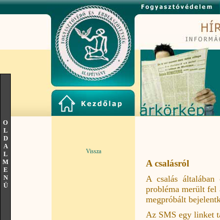
O
L
D
A
Vissza
L
M
A csalásról
E
A csalás általában 
N
Ü
probléma merült fel 
megpróbált bejelentk
Az SMS egy linket t