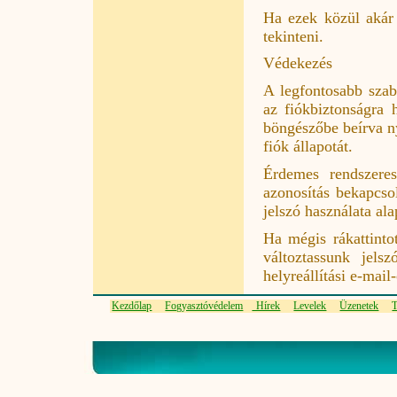
Ha ezek közül akár 
tekinteni.
Védekezés
A legfontosabb szab
az fiókbiztonságra 
böngészőbe beírva ny
fiók állapotát.
Érdemes rendszeres
azonosítás bekapcsol
jelszó használata al
Ha mégis rákattinto
változtassunk jels
helyreállítási e-mail
Kezdőlap
Fogyasztóvédelem
Hírek
Levelek
Üzenetek