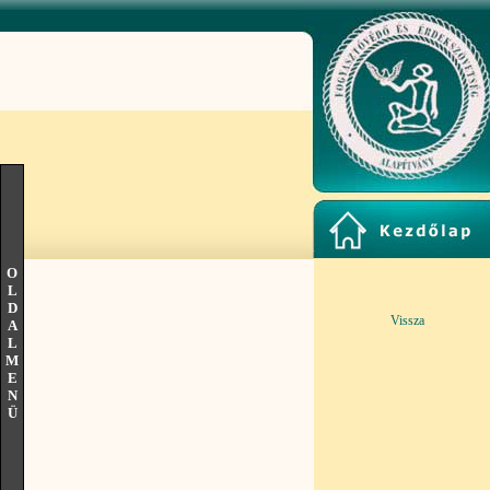
O
L
D
Vissza
A
L
M
E
N
Ü