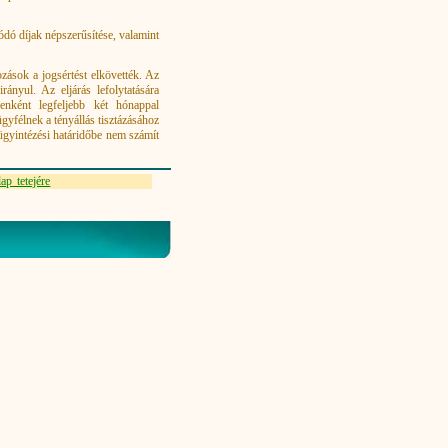
ódó díjak népszerűsítése, valamint
zások a jogsértést elkövették. Az
irányul. Az eljárás lefolytatására
enként legfeljebb két hónappal
gyfélnek a tényállás tisztázásához
 ügyintézési határidőbe nem számít
ap tetejére