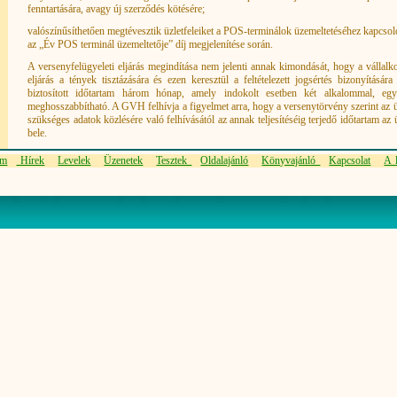
fenntartására, avagy új szerződés kötésére;
valószínűsíthetően megtévesztik üzletfeleiket a POS-terminálok üzemeltetéséhez kapcsol
az „Év POS terminál üzemeltetője” díj megjelenítése során.
A versenyfelügyeleti eljárás megindítása nem jelenti annak kimondását, hogy a vállalko
eljárás a tények tisztázására és ezen keresztül a feltételezett jogsértés bizonyítására 
biztosított időtartam három hónap, amely indokolt esetben két alkalommal, egy
meghosszabbítható. A GVH felhívja a figyelmet arra, hogy a versenytörvény szerint az ü
szükséges adatok közlésére való felhívásától az annak teljesítéséig terjedő időtartam az
bele.
em
Hírek
Levelek
Üzenetek
Tesztek
Oldalajánló
Könyvajánló
Kapcsolat
A l