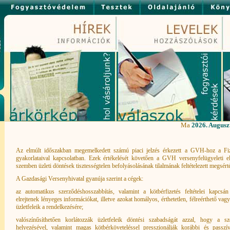
Ma
2026. Auguszt
Az elmúlt időszakban megemelkedett számú piaci jelzés érkezett a GVH-hoz a Fiz
gyakorlataival kapcsolatban. Ezek értékelését követően a GVH versenyfelügyeleti elj
szemben üzleti döntések tisztességtelen befolyásolásának tilalmának feltételezett megsérté
A Gazdasági Versenyhivatal gyanúja szerint a cégek:
az automatikus szerződéshosszabbítás, valamint a kötbérfizetés feltételei kapcsán 
elrejtenek lényeges információkat, illetve azokat homályos, érthetetlen, félreérthető va
üzletfeleik a rendelkezésére;
valószínűsíthetően korlátozzák üzletfeleik döntési szabadságát azzal, hogy a sz
helyezésével, valamint magas kötbérköveteléssel presszionálják korábbi és passzív