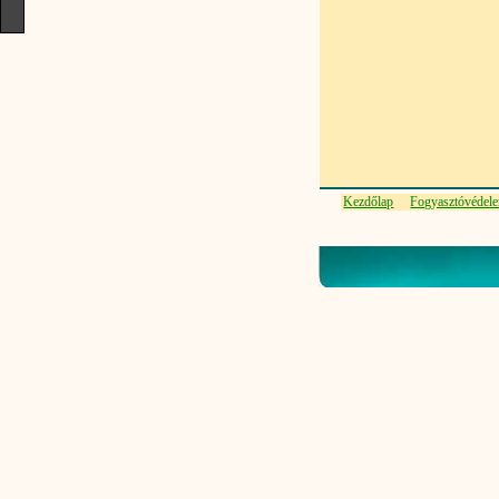
Kezdőlap
Fogyasztóvédel