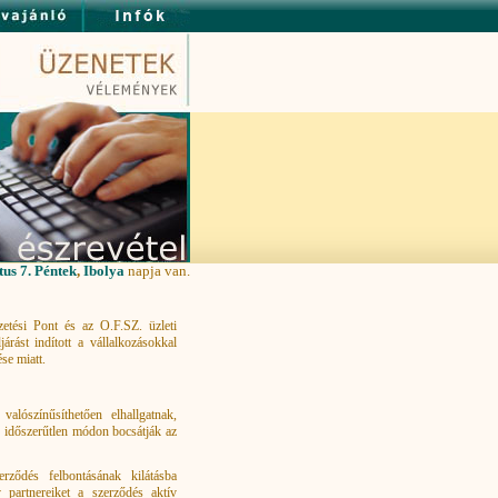
us 7. Péntek
,
Ibolya
napja van.
etési Pont és az O.F.SZ. üzleti
árást indított a vállalkozásokkal
se miatt.
valószínűsíthetően elhallgatnak,
gy időszerűtlen módon bocsátják az
erződés felbontásának kilátásba
 partnereiket a szerződés aktív