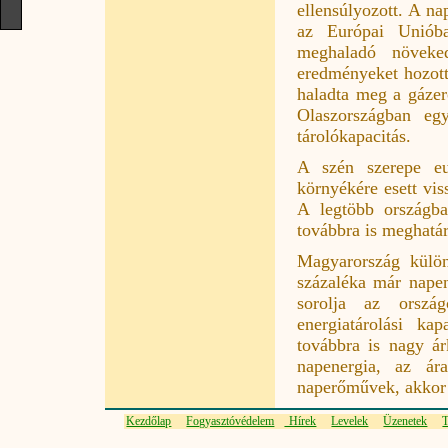
ellensúlyozott. A n
az Európai Uniób
meghaladó növeke
eredményeket hozott
haladta meg a gázer
Olaszországban egy
tárolókapacitás.
A szén szerepe eu
környékére esett vis
A legtöbb országba
továbbra is meghatá
Magyarország külön
százaléka már napen
sorolja az orszá
energiatárolási ka
továbbra is nagy ár
napenergia, az á
naperőművek, akkor 
Kezdőlap
Fogyasztóvédelem
Hírek
Levelek
Üzenetek