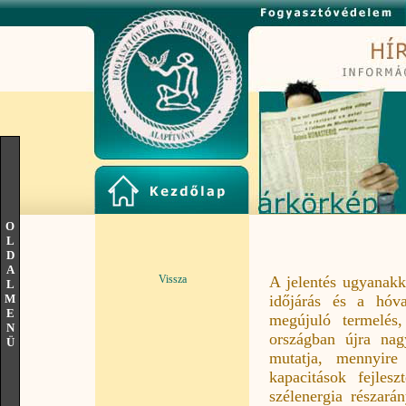
O
L
D
A
Vissza
A jelentés ugyanakk
L
M
időjárás és a hóva
E
megújuló termelés
N
országban újra nag
Ü
mutatja, mennyire
kapacitások fejles
szélenergia részar