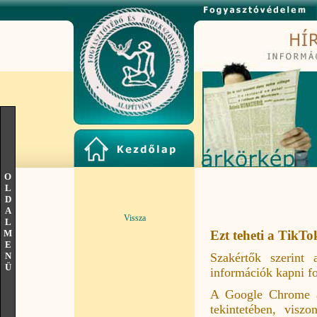
O
L
D
A
Vissza
L
M
Ezt teheti a TikTo
E
Szakértők szerint 
N
Ü
információk kapni f
A Google Chrome a
tekintetében, visz