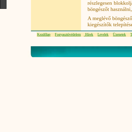
részlegesen blokkolj
böngészőt használni,
A meglévő böngészők
kiegészítők telepítés
Kezdőlap
Fogyasztóvédelem
Hírek
Levelek
Üzenetek