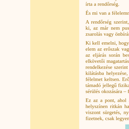
írta a rendőrség.
És mi van a félelem
A rendőrség szerint,
ki, az már nem pusz
zsarolás vagy önbírá
Ki kell emelni, hog
elem az erőszak vag
az eljárás során be
elkövetői magatartás
rendelkezése szerint
kilátásba helyezése
félelmet keltsen. E
támadó jellegű fizik
sérülés okozására –
Ez az a pont, ahol 
helyszínen ritkán ha
viszont sürgetés, n
fizetnek, csak legye