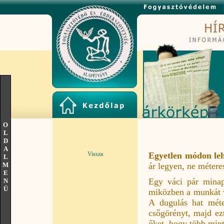
O
L
D
A
Vissza
Egyetlen módon leh
L
M
ár legyen, ne métere
E
Egy váci pár minap 
N
Ü
miközben a munkát va
A dugulás hat méte
csőgörényt, majd ez
őket, hogy több mint 