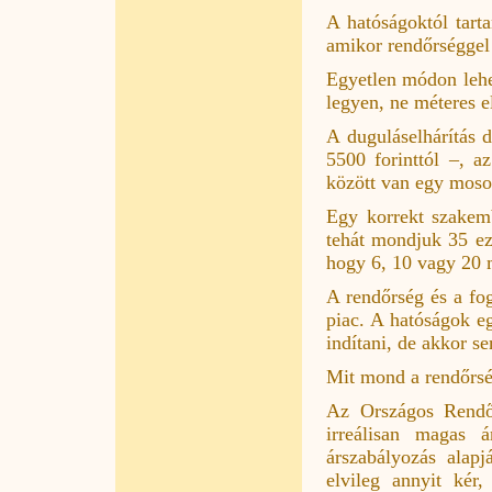
A hatóságoktól tart
amikor rendőrséggel 
Egyetlen módon lehet 
legyen, ne méteres e
A duguláselhárítás d
5500 forinttól –, a
között van egy mosog
Egy korrekt szakem
tehát mondjuk 35 eze
hogy 6, 10 vagy 20 
A rendőrség és a fog
piac. A hatóságok eg
indítani, de akkor s
Mit mond a rendőrs
Az Országos Rendő
irreálisan magas
árszabályozás alapj
elvileg annyit kér