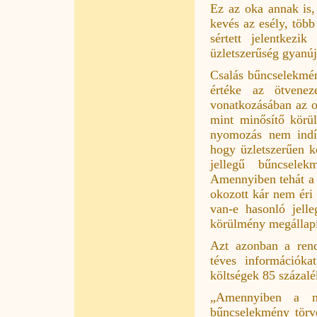
Ez az oka annak is,
kevés az esély, töb
sértett jelentkezi
üzletszerűség gyanúj
Csalás bűncselekmén
értéke az ötvenez
vonatkozásában az ok
mint minősítő körü
nyomozás nem indít
hogy üzletszerűen k
jellegű bűncselek
Amennyiben tehát a 
okozott kár nem éri
van-e hasonló jell
körülmény megállapít
Azt azonban a rend
téves információka
költségek 85 százal
„Amennyiben a ma
bűncselekmény törv