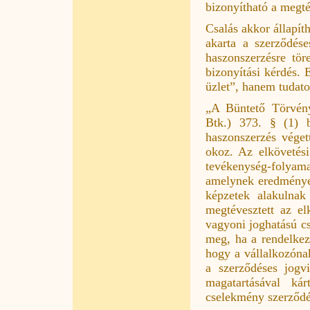
bizonyítható a megté
Csalás akkor állapít
akarta a szerződéses
haszonszerzésre tö
bizonyítási kérdés.
üzlet”, hanem tudatos
„A Büntető Törvény
Btk.) 373. § (1) b
haszonszerzés véget
okoz. Az elkövetési
tevékenység-folya
amelynek eredmények
képzetek alakulnak
megtévesztett az el
vagyoni joghatású c
meg, ha a rendelkezé
hogy a vállalkozóna
a szerződéses jogvi
magatartásával k
cselekmény szerződé