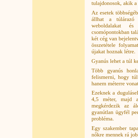
tulajdonosok, akik a
Az esetek többségébe
állhat a túlárazó
weboldalakat és 
csomópontokban talá
két cég van bejelent
összetétele folyam
újakat hoznak létre.
Gyanús lehet a túl k
Több gyanús honlap
felismerni, hogy t
hanem méterre vona
Ezeknek a duguláselh
4,5 méter, majd a
megkérdezik az ál
gyanútlan ügyfél pe
probléma.
Egy szakember tapas
nőkre mennek rá job