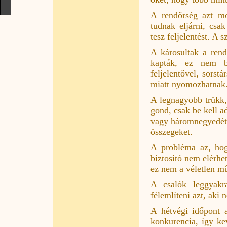
A rendőrség azt mo
tudnak eljárni, csa
tesz feljelentést. A 
A károsultak a rend
kapták, ez nem b
feljelentővel, sorst
miatt nyomozhatnak
A legnagyobb trükk
gond, csak be kell ad
vagy háromnegyedét. 
összegeket.
A probléma az, hog
biztosító nem elérhe
ez nem a véletlen m
A csalók leggyakr
félemlíteni azt, aki 
A hétvégi időpont 
konkurencia, így ke