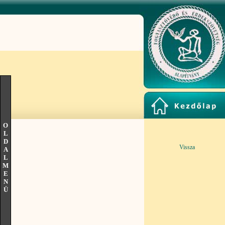
O
L
D
Vissza
A
L
M
E
N
Ü