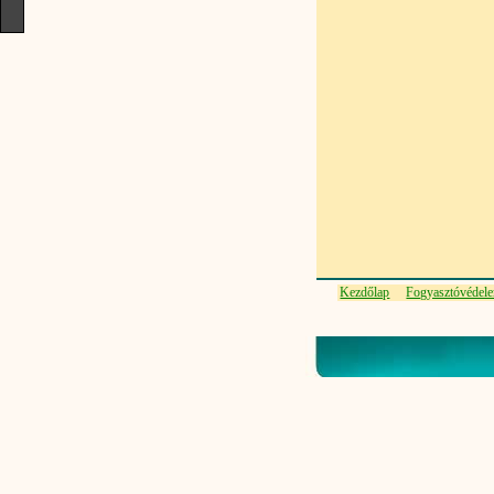
Kezdőlap
Fogyasztóvédel