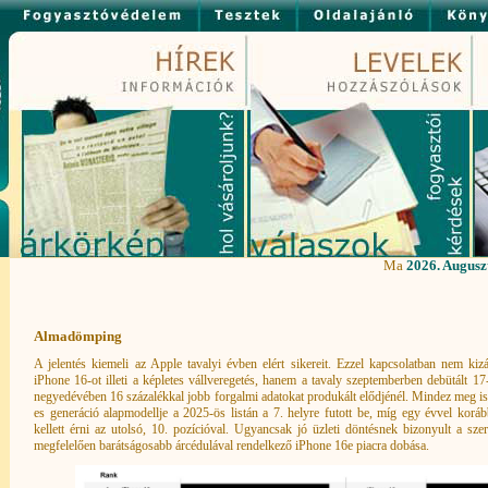
Ma
2026. Auguszt
Almadömping
A jelentés kiemeli az Apple tavalyi évben elért sikereit. Ezzel kapcsolatban nem ki
iPhone 16-ot illeti a képletes vállveregetés, hanem a tavaly szeptemberben debütált 17-e
negyedévében 16 százalékkal jobb forgalmi adatokat produkált elődjénél. Mindez meg is 
es generáció alapmodellje a 2025-ös listán a 7. helyre futott be, míg egy évvel korá
kellett érni az utolsó, 10. pozícióval. Ugyancsak jó üzleti döntésnek bizonyult a s
megfelelően barátságosabb árcédulával rendelkező iPhone 16e piacra dobása.