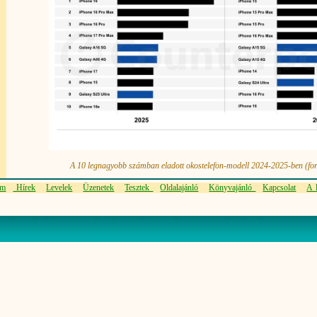
A 10 legnagyobb számban eladott okostelefon-modell 2024-2025-ben (for
em
Hírek
Levelek
Üzenetek
Tesztek
Oldalajánló
Könyvajánló
Kapcsolat
A l