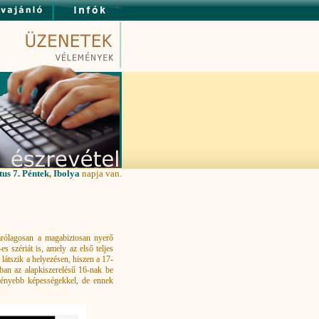
us 7. Péntek
,
Ibolya
napja van.
zárólagosan a magabiztosan nyerő
s szériát is, amely az első teljes
látszik a helyezésen, hiszen a 17-
bban az alapkiszerelésű 16-nak be
zerényebb képességekkel, de ennek