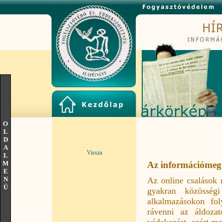
O
L
D
A
Vissza
L
M
Az információmego
E
Az online csalások 
N
Ü
gyakran közösség
alkalmazásokon foly
rávenni az áldoza
védekezést, ezért mo