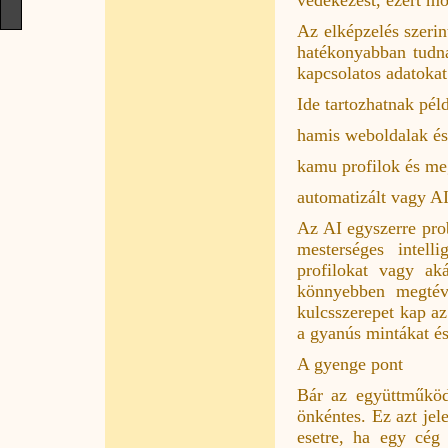
Az elképzelés szerin
hatékonyabban tudna
kapcsolatos adatokat
Ide tartozhatnak pél
hamis weboldalak és
kamu profilok és me
automatizált vagy AI
Az AI egyszerre pro
mesterséges intell
profilokat vagy aká
könnyebben megtév
kulcsszerepet kap az
a gyanús mintákat és
A gyenge pont
Bár az együttműköd
önkéntes. Ez azt jel
esetre, ha egy cég 