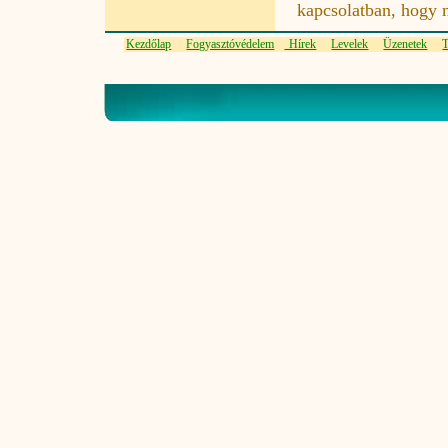
kapcsolatban, hogy 
Kezdőlap
Fogyasztóvédelem
Hírek
Levelek
Üzenetek