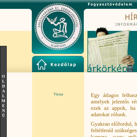
O
L
D
A
Vissza
Egy átlagos felhasz
L
M
amelyek jelentős ré
E
ezek az appok, ha 
N
adatokat rólunk.
Ü
Gyakran előfordul, 
feltétlenül szükség
kamera- vagy mikr