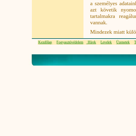
a személyes adatain
azt követik nyomo
tartalmakra reagál
vannak.
Mindezek miatt külön
Kezdőlap
Fogyasztóvédelem
Hírek
Levelek
Üzenetek