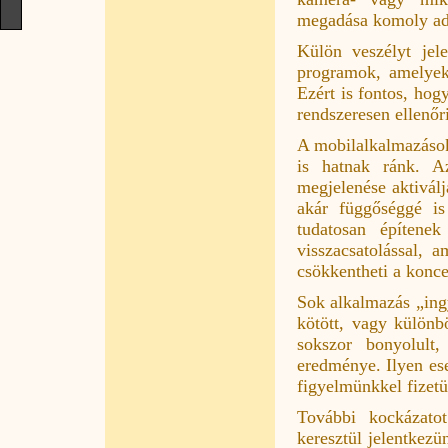
megadása komoly ada
Külön veszélyt jel
programok, amelyek 
Ezért is fontos, hog
rendszeresen ellenőr
A mobilalkalmazások
is hatnak ránk. Az
megjelenése aktivál
akár függőséggé is
tudatosan építenek
visszacsatolással, 
csökkentheti a konce
Sok alkalmazás „ingy
kötött, vagy különb
sokszor bonyolult,
eredménye. Ilyen es
figyelmünkkel fizet
További kockázato
keresztül jelentkez